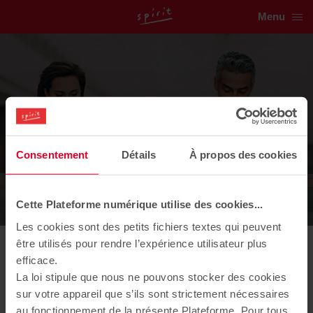
Menu
Vivez l'esprit Spirit !
Découvrez
Consentement
Détails
À propos des cookies
toutes nos actualités
Cette Plateforme numérique utilise des cookies...
Les cookies sont des petits fichiers textes qui peuvent
être utilisés pour rendre l’expérience utilisateur plus
efficace.
21/12/2021
La loi stipule que nous ne pouvons stocker des cookies
[95 - Pierrelaye] Livraison de
sur votre appareil que s’ils sont strictement nécessaires
au fonctionnement de la présente Plateforme. Pour tous