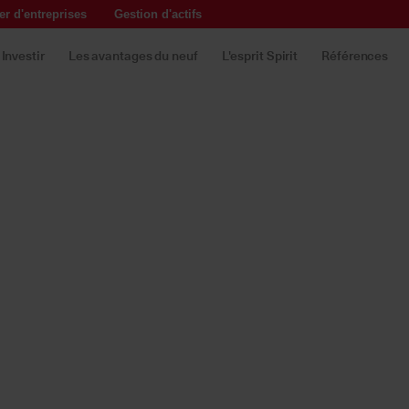
r d'entreprises
Gestion d'actifs
Investir
Les avantages du neuf
L'esprit Spirit
Références