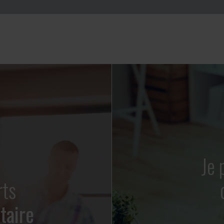
Je 
rts
taire