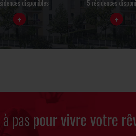
sidences disponibles
5 résidences dispon
+
+
s à pas
pour vivre votre rê