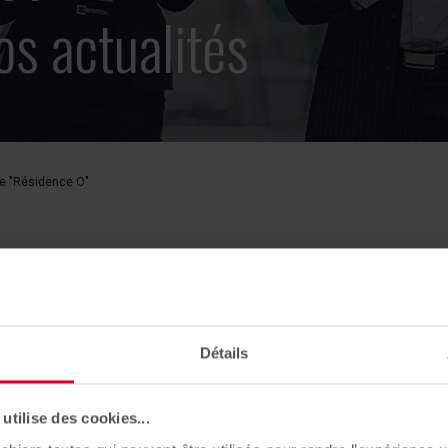
os actualités
 de "Résidence O"
03/06/2022
 Charbonnières-les-Bains
livraison de "Résidence O
Détails
tilise des cookies...