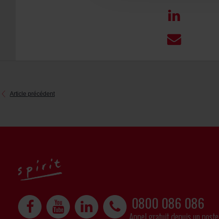
Article précédent
0800 086 086
Appel gratuit depuis un poste