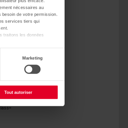
ilisateur plus efficace.
res-les-Bains
ctement nécessaires au
s besoin de votre permission.
es services tiers qui
 futur logement
ent.
ésidence en co-
 traitons les données
réalisation de
Marketing
u château de la
ant du gris perle
 bâtiments.
toujours plus
Tout autoriser