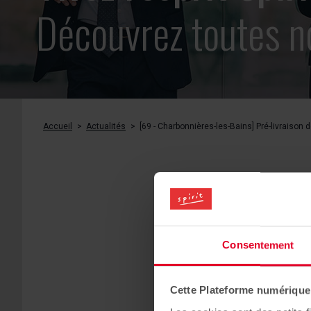
Découvrez
toutes n
Accueil
Actualités
[69 - Charbonnières-les-Bains] Pré-livraison
[69 -
Consentement
Cette Plateforme numérique u