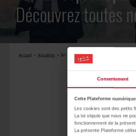
Découvrez
toutes n
Accueil
Actualités
[67- Strasbourg] Démarrage des travaux de "T
Consentement
[67
Cette Plateforme numérique u
Les cookies sont des petits fi
La loi stipule que nous ne po
fonctionnement de la présent
La présente Plateforme utilis