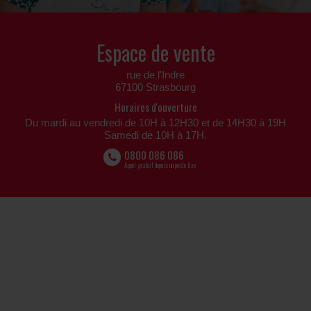
Espace de vente
rue de l'Indre
67100 Strasbourg
Horaires d'ouverture
Du mardi au vendredi de 10H à 12H30 et de 14H30 à 19H
Samedi de 10H à 17H.
0800 086 086
Appel gratuit depuis un poste fixe